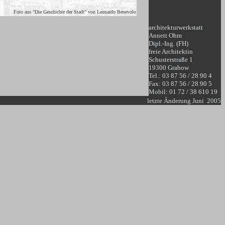
e der Stadt" von Leonardo Benevolo
architekturwerkstatt
Annett Ohm
Dipl.-Ing. (FH)
freie Architektin
Schusterstraße 1
19300 Grabow
Tel.: 03 87 56 / 28 90 4
Fax: 03 87 56 / 28 90 5
Mobil: 01 72 / 38 610 19
letzte Änderung Juni 2005