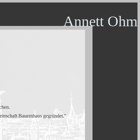
Annett Ohm
achen.
meinschaft Bauernhaus gegründet."