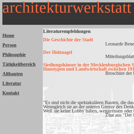
architekturwerkstatt
Literaturempfehlungen
Home
Die Geschichte der Stadt
Leonarde Benevolo, cam
Person
Der Holznagel
Philosophie
Mitteilungsblatt der Interesse
Tätigkeitbereich
Siedlungshäuser in der Mecklenburgischen S
Haustypen und Landwirtschaft zwischen 19
Broschüre der Fachhochsch
Altbauten
Literatur
Kontakt
"Es sind nicht die spektakulären Bauten, die das
Wenngleich sie an der unteren Grenze des Denkma
Weil sie keine Lobby haben, weggerissen oder b
Zitat aus "Der Holznagel" H